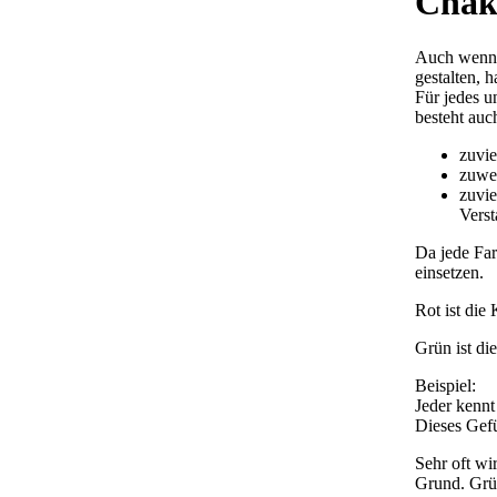
Chak
Auch wenn 
gestalten, 
Für jedes u
besteht auc
zuvie
zuwen
zuvie
Verst
Da jede Far
einsetzen.
Rot ist die
Grün ist di
Beispiel:
Jeder kenn
Dieses Gefü
Sehr oft w
Grund. Grün